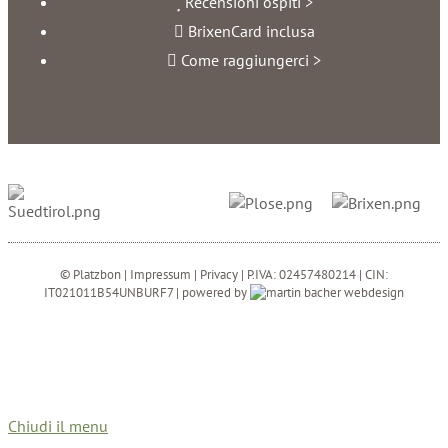
Recensioni ospiti >
BrixenCard inclusa
Come raggiungerci >
© Platzbon |
Impressum
|
Privacy
| P.IVA: 02457480214 | CIN:
IT021011B54UNBURF7 | powered by
Chiudi il menu