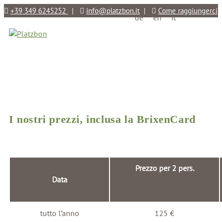
+39 349 6245252
|
info@platzbon.it
|
Come raggiungerci
de
en
it
I nostri prezzi, inclusa la BrixenCard
Prezzo per 2 pers.
Data
tutto l’anno
125 €